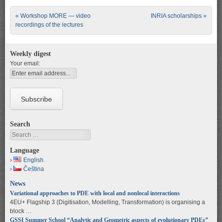
Post navigation
«
Workshop MORE — video
INRIA scholarships
»
recordings of the lectures
Weekly digest
Your email:
Search
Search
Language
English
Čeština
News
Variational approaches to PDE with local and nonlocal interactions
4EU+ Flagship 3 (Digitisation, Modelling, Transformation) is organising a
block …
GSSI Summer School “Analytic and Geometric aspects of evolutionary PDEs”