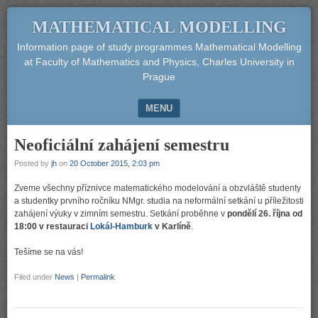
MATHEMATICAL MODELLING
Information page of study programmes Mathematical Modelling
at Faculty of Mathematics and Physics, Charles University in
Prague
MENU
SKIP TO CONTENT
Neoficiální zahájení semestru
Posted by
jh
on
20 October 2015, 2:03 pm
Zveme všechny příznivce matematického modelování a obzvláště studenty
a studentky prvního ročníku NMgr. studia na neformální setkání u příležitosti
zahájení výuky v zimním semestru. Setkání proběhne v
pondělí 26. října od
18:00 v restauraci
Lokál-Hamburk
v Karlíně
.
Tešíme se na vás!
Filed under
News
|
Permalink