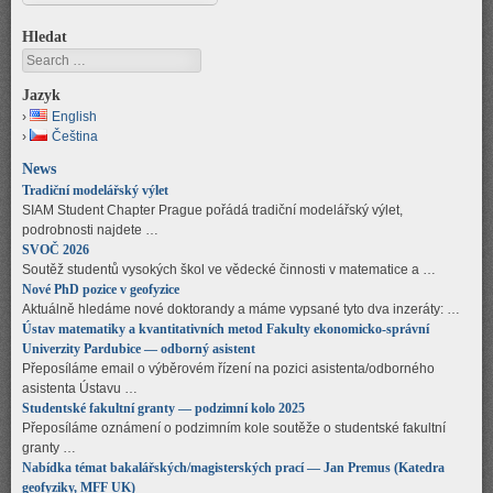
Hledat
Search
Jazyk
English
Čeština
News
Tradiční modelářský výlet
SIAM Student Chapter Prague pořádá tradiční modelářský výlet,
podrobnosti najdete …
SVOČ 2026
Soutěž studentů vysokých škol ve vědecké činnosti v matematice a …
Nové PhD pozice v geofyzice
Aktuálně hledáme nové doktorandy a máme vypsané tyto dva inzeráty: …
Ústav matematiky a kvantitativních metod Fakulty ekonomicko-správní
Univerzity Pardubice — odborný asistent
Přeposíláme email o výběrovém řízení na pozici asistenta/odborného
asistenta Ústavu …
Studentské fakultní granty — podzimní kolo 2025
Přeposíláme oznámení o podzimním kole soutěže o studentské fakultní
granty …
Nabídka témat bakalářských/magisterských prací — Jan Premus (Katedra
geofyziky, MFF UK)