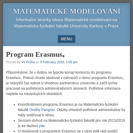
MATEMATICKÉ MODELOVÁNÍ
Informační stránky oboru Matematické modelováni na
Matematicko-fyzikální fakultě Univerzity Karlovy v Praze
MENU
SKIP TO CONTENT
Program Erasmus₊
Posted by
Vít Průša
on
9 February 2016, 1:05 pm
Připomínáme, že v dubnu se typicky konají konkurzy do programu
Erasmus₊. Pokud chcete studovat v zahraničí v rámci programu Erasmus₊,
je nejvyšší čas vybrat si vhodnou partnerskou univerzitu a začít rychle
pracovat na potřebných administrativních úkonech. Potřebné informace
najdete na následujících stránkách:
Koordinátorem programu Erasmus je na Matematicko-fyzikální
fakultě
Ondřej Pangrác
. Otázky ohledně potřebné administrativy by
měly směřovat k němu.
Seznam dohod na Matematicko-fyzikální fakultě pro rok 2015/2016
je ke stažení
zde
.
O zkušenosti s programem Erasmus se s vámi jistě rádi podělí