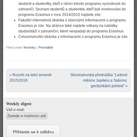
studenti a studentky, kteří v rámci tohoto programu vycestovali do
zahraničí. Seznam studentů a studentek, kteří byli nominováni do
programu Erasmus v roce 2014/2015 najdete
zde
.
Fakultní internetová stránka s obecnými informacemi o programu
Erasmus je
zde
. Na stránce také najdete odkazy na nabídky
studia/stáží v zahraniční, které nespadají do programu Erasmus.
Celouniverzitní stránka s informacemi o programu Erasmus je
zde
.
Filed under
Novinky
|
Permalink
Post navigation
«
Rozvrh na letní semestr
Strouhalovská přednáška “Ledové
2015/2016
měsíce Jupiteru a Saturnu:
geofyzikální pohled”
»
Weekly digest
Váš e-mail: