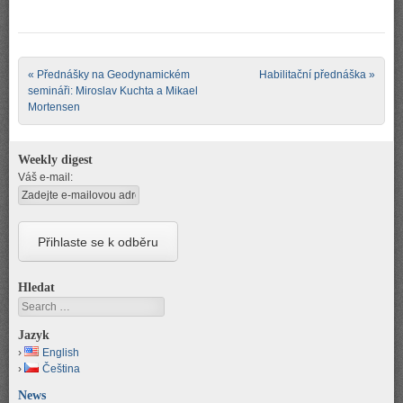
Post navigation
«
Přednášky na Geodynamickém
Habilitační přednáška
»
semináři: Miroslav Kuchta a Mikael
Mortensen
Weekly digest
Váš e-mail:
Hledat
Search
Jazyk
English
Čeština
News