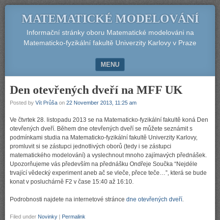
MATEMATICKÉ MODELOVÁNÍ
Informační stránky oboru Matematické modelováni na
Matematicko-fyzikální fakultě Univerzity Karlovy v Praze
MENU
SKIP TO CONTENT
Den otevřených dveří na MFF UK
Posted by
Vít Průša
on
22 November 2013, 11:25 am
Ve čtvrtek 28. listopadu 2013 se na Matematicko-fyzikální fakultě koná Den
otevřených dveří. Během dne otevřených dveří se můžete seznámit s
podmínkami studia na Matematicko-fyzikální fakultě Univerzity Karlovy,
promluvit si se zástupci jednotlivých oborů (tedy i se zástupci
matematického modelování) a vyslechnout mnoho zajímavých přednášek.
Upozorňujeme vás především na přednášku Ondřeje Součka “Nejdéle
trvající vědecký experiment aneb ač se vleče, přece teče…”, která se bude
konat v posluchárně F2 v čase 15:40 až 16:10.
Podrobnosti najdete na internetové stránce
dne otevřených dveří
.
Filed under
Novinky
|
Permalink