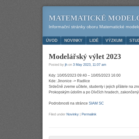
MATEMATICKÉ MODEL
Informační stránky oboru Matematické modelov
Menu
SKIP TO CONTENT
ÚVOD
NOVINKY
LIDÉ
VÝZKUM
STU
Modelářský výlet 2023
Posted by
jh
on
3 May 2023, 11:07 am
Kdy: 10/05/2023 09:40 – 10/05/2023 16:00
Kde: Jinonice -> Radlice
Srdečně zveme učitele, studenty i jejich přátele na z
Prokopským údolím a po Dívčích hradech, zakončenýc
Podrobnosti na stránce
SIAM SC
Filed under
Novinky
|
Permalink