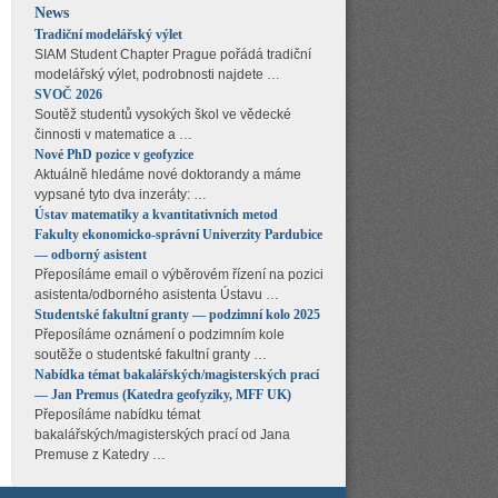
News
Tradiční modelářský výlet
SIAM Student Chapter Prague pořádá tradiční
modelářský výlet, podrobnosti najdete …
SVOČ 2026
Soutěž studentů vysokých škol ve vědecké
činnosti v matematice a …
Nové PhD pozice v geofyzice
Aktuálně hledáme nové doktorandy a máme
vypsané tyto dva inzeráty: …
Ústav matematiky a kvantitativních metod
Fakulty ekonomicko-správní Univerzity Pardubice
— odborný asistent
Přeposíláme email o výběrovém řízení na pozici
asistenta/odborného asistenta Ústavu …
Studentské fakultní granty — podzimní kolo 2025
Přeposíláme oznámení o podzimním kole
soutěže o studentské fakultní granty …
Nabídka témat bakalářských/magisterských prací
— Jan Premus (Katedra geofyziky, MFF UK)
Přeposíláme nabídku témat
bakalářských/magisterských prací od Jana
Premuse z Katedry …