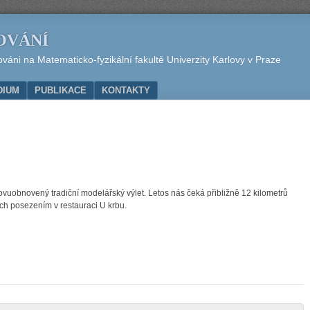
OVÁNÍ
áni na Matematicko-fyzikální fakultě Univerzity Karlovy v Praze
DIUM
PUBLIKACE
KONTAKTY
novuobnovený tradiční modelářský výlet. Letos nás čeká přibližně 12 kilometrů
h posezením v restauraci U krbu.