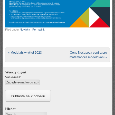
Filed under
Novinky
|
Permalink
Post navigation
«
Modelářský výlet 2023
Ceny Nečasova centra pro
matematické modelování
»
Weekly digest
Váš e-mail:
Hledat
Search