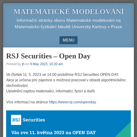
MATEMATICKÉ MODELOVÁNÍ
Informační stránky oboru Matematické modelováni na
Matematicko-fyzikální fakultě Univerzity Karlovy v Praze
MENU
SKIP TO CONTENT
RSJ Securities – Open Day
Posted by
jh
on
9 May 2023, 10:20 am
Ve čtvrtek 11. 5. 2023 ve 14:00 proběhne RSJ Securities OPEN DAY.
Akce je určena pro zájemce o možnost pracovat v oblasti algoritmického
obchodování.
Uplatnění najdou matematici, informatici, fyzici a další.
Více informací na stránce
https://www.rsj.com/openday
.