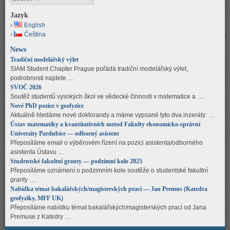
Jazyk
English
Čeština
News
Tradiční modelářský výlet
SIAM Student Chapter Prague pořádá tradiční modelářský výlet,
podrobnosti najdete …
SVOČ 2026
Soutěž studentů vysokých škol ve vědecké činnosti v matematice a …
Nové PhD pozice v geofyzice
Aktuálně hledáme nové doktorandy a máme vypsané tyto dva inzeráty: …
Ústav matematiky a kvantitativních metod Fakulty ekonomicko-správní
Univerzity Pardubice — odborný asistent
Přeposíláme email o výběrovém řízení na pozici asistenta/odborného
asistenta Ústavu …
Studentské fakultní granty — podzimní kolo 2025
Přeposíláme oznámení o podzimním kole soutěže o studentské fakultní
granty …
Nabídka témat bakalářských/magisterských prací — Jan Premus (Katedra
geofyziky, MFF UK)
Přeposíláme nabídku témat bakalářských/magisterských prací od Jana
Premuse z Katedry …