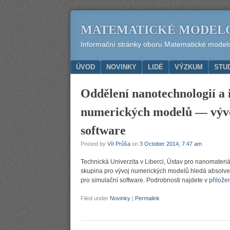
MATEMATICKÉ MODEL
Informační stránky oboru Matematické modelov
Menu
SKIP TO CONTENT
ÚVOD
NOVINKY
LIDÉ
VÝZKUM
STU
Oddělení nanotechnologií a 
numerických modelů — vývoj
software
Posted by
Vít Průša
on
3 October 2014, 7:47 am
Technická Univerzita v Liberci, Ústav pro nanomateriá
skupina pro vývoj numerických modelů hledá absolven
pro simulační software. Podrobnosti najdete v
přilož
Filed under
Novinky
|
Permalink