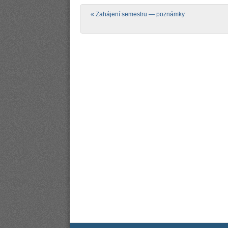
Post navigation
«
Zahájení semestru — poznámky