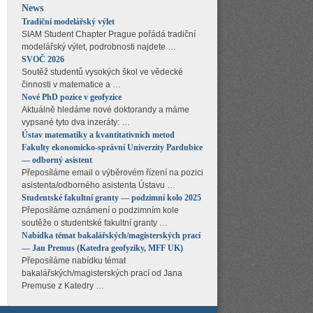
News
Tradiční modelářský výlet
SIAM Student Chapter Prague pořádá tradiční
modelářský výlet, podrobnosti najdete …
SVOČ 2026
Soutěž studentů vysokých škol ve vědecké
činnosti v matematice a …
Nové PhD pozice v geofyzice
Aktuálně hledáme nové doktorandy a máme
vypsané tyto dva inzeráty: …
Ústav matematiky a kvantitativních metod
Fakulty ekonomicko-správní Univerzity Pardubice
— odborný asistent
Přeposíláme email o výběrovém řízení na pozici
asistenta/odborného asistenta Ústavu …
Studentské fakultní granty — podzimní kolo 2025
Přeposíláme oznámení o podzimním kole
soutěže o studentské fakultní granty …
Nabídka témat bakalářských/magisterských prací
— Jan Premus (Katedra geofyziky, MFF UK)
Přeposíláme nabídku témat
bakalářských/magisterských prací od Jana
Premuse z Katedry …