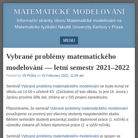
MATEMATICKÉ MODELOVÁNÍ
Informační stránky oboru Matematické modelováni na
Matematicko-fyzikální fakultě Univerzity Karlovy v Praze
MENU
SKIP TO CONTENT
Vybrané problémy matematického
modelování — letní semestr 2021–2022
Posted by
Vít Průša
on
15 February 2022, 11:59 am
Seminář
Vybrané problémy matematického modelování
se bude konat ve
středu od 14:00 v učebně K5. (Začínáme již tuto středu, to jest 16. února.)
Zprávu prosíme šiřte dál, změna se v SIS projeví zanedlouho.
Připomínáme, že seminář
Vybrané problémy matematického modelování
považujeme za povinný pro všechny studenty magisterského studia.
Během semináře studenti prezentují zadání diplomové práce (1. ročník) a
výsledky získané při řešení diplomové práce (2. a vyšší ročník).
Seminář
Vybrané problémy matematického modelování
je spojen se