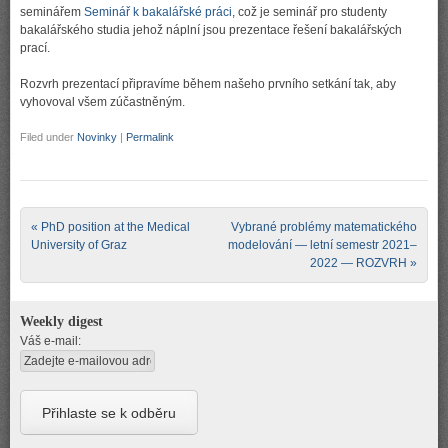
seminářem
Seminář k bakalářské práci
, což je seminář pro studenty
bakalářského studia jehož náplní jsou prezentace řešení bakalářských
prací.
Rozvrh prezentací připravíme během našeho prvního setkání tak, aby
vyhovoval všem zúčastněným.
Filed under
Novinky
|
Permalink
Post navigation
«
PhD position at the Medical
Vybrané problémy matematického
University of Graz
modelování — letní semestr 2021–
2022 — ROZVRH
»
Weekly digest
Váš e-mail: