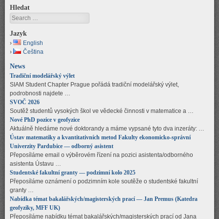
Hledat
Search
Jazyk
English
Čeština
News
Tradiční modelářský výlet
SIAM Student Chapter Prague pořádá tradiční modelářský výlet,
podrobnosti najdete …
SVOČ 2026
Soutěž studentů vysokých škol ve vědecké činnosti v matematice a …
Nové PhD pozice v geofyzice
Aktuálně hledáme nové doktorandy a máme vypsané tyto dva inzeráty: …
Ústav matematiky a kvantitativních metod Fakulty ekonomicko-správní
Univerzity Pardubice — odborný asistent
Přeposíláme email o výběrovém řízení na pozici asistenta/odborného
asistenta Ústavu …
Studentské fakultní granty — podzimní kolo 2025
Přeposíláme oznámení o podzimním kole soutěže o studentské fakultní
granty …
Nabídka témat bakalářských/magisterských prací — Jan Premus (Katedra
geofyziky, MFF UK)
Přeposíláme nabídku témat bakalářských/magisterských prací od Jana