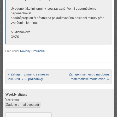
Uvedené fakultní termíny jsou závazné. Velmi doporučujeme
neponechávat
podání projektu či návrhu na pokračování na poslední minuty před
vypršením termínu.
A. Michálková
OVZS
Filed under
Novinky
|
Permalink
Post navigation
«
Zahájení zimního semestru
Zahájení semestru na oboru
2016/2017 — poznámky
matematické modelování
»
Weekly digest
Váš e-mail: