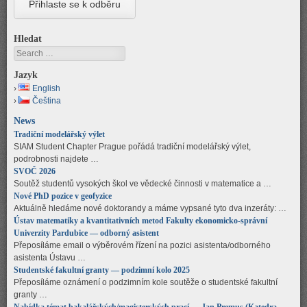
Hledat
Search
Jazyk
English
Čeština
News
Tradiční modelářský výlet
SIAM Student Chapter Prague pořádá tradiční modelářský výlet,
podrobnosti najdete …
SVOČ 2026
Soutěž studentů vysokých škol ve vědecké činnosti v matematice a …
Nové PhD pozice v geofyzice
Aktuálně hledáme nové doktorandy a máme vypsané tyto dva inzeráty: …
Ústav matematiky a kvantitativních metod Fakulty ekonomicko-správní
Univerzity Pardubice — odborný asistent
Přeposíláme email o výběrovém řízení na pozici asistenta/odborného
asistenta Ústavu …
Studentské fakultní granty — podzimní kolo 2025
Přeposíláme oznámení o podzimním kole soutěže o studentské fakultní
granty …
Nabídka témat bakalářských/magisterských prací — Jan Premus (Katedra