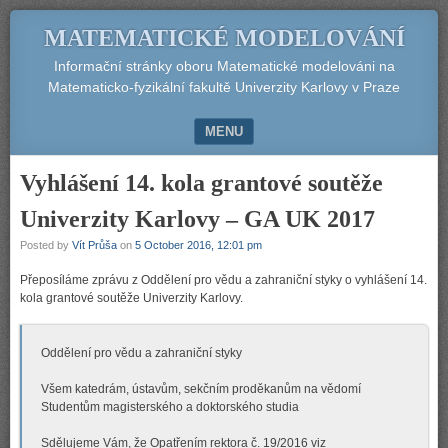
MATEMATICKÉ MODELOVÁNÍ
Informační stránky oboru Matematické modelováni na
Matematicko-fyzikální fakultě Univerzity Karlovy v Praze
MENU
SKIP TO CONTENT
Vyhlášení 14. kola grantové soutěže
Univerzity Karlovy – GA UK 2017
Posted by
Vít Průša
on
5 October 2016, 12:01 pm
Přeposíláme zprávu z Oddělení pro vědu a zahraniční styky o vyhlášení 14.
kola grantové soutěže Univerzity Karlovy.
Oddělení pro vědu a zahraniční styky
Všem katedrám, ústavům, sekčním proděkanům na vědomí
Studentům magisterského a doktorského studia
Sdělujeme Vám, že Opatřením rektora č. 19/2016 viz