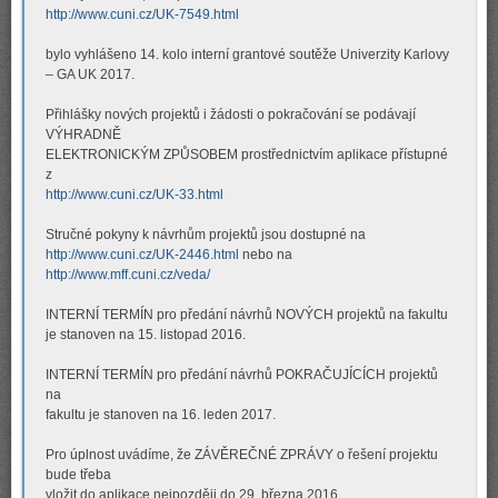
http://www.cuni.cz/UK-7549.html
bylo vyhlášeno 14. kolo interní grantové soutěže Univerzity Karlovy
– GA UK 2017.
Přihlášky nových projektů i žádosti o pokračování se podávají
VÝHRADNĚ
ELEKTRONICKÝM ZPŮSOBEM prostřednictvím aplikace přístupné
z
http://www.cuni.cz/UK-33.html
Stručné pokyny k návrhům projektů jsou dostupné na
http://www.cuni.cz/UK-2446.html
nebo na
http://www.mff.cuni.cz/veda/
INTERNÍ TERMÍN pro předání návrhů NOVÝCH projektů na fakultu
je stanoven na 15. listopad 2016.
INTERNÍ TERMÍN pro předání návrhů POKRAČUJÍCÍCH projektů
na
fakultu je stanoven na 16. leden 2017.
Pro úplnost uvádíme, že ZÁVĚREČNÉ ZPRÁVY o řešení projektu
bude třeba
vložit do aplikace nejpozději do 29. března 2016.