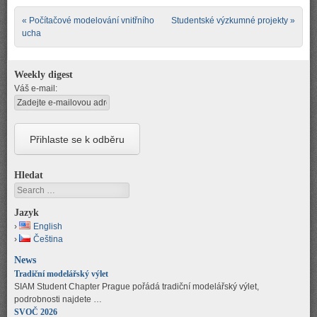
Post navigation
«
Počítačové modelování vnitřního
Studentské výzkumné projekty
»
ucha
Weekly digest
Váš e-mail:
Hledat
Search
Jazyk
English
Čeština
News
Tradiční modelářský výlet
SIAM Student Chapter Prague pořádá tradiční modelářský výlet,
podrobnosti najdete …
SVOČ 2026