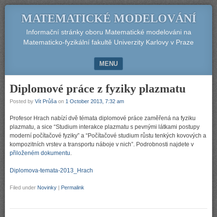
MATEMATICKÉ MODELOVÁNÍ
Informační stránky oboru Matematické modelováni na
Matematicko-fyzikální fakultě Univerzity Karlovy v Praze
MENU
SKIP TO CONTENT
Diplomové práce z fyziky plazmatu
Posted by
Vít Průša
on
1 October 2013, 7:32 am
Profesor Hrach nabízí dvě témata diplomové práce zaměřená na fyziku
plazmatu, a sice “Studium interakce plazmatu s pevnými látkami postupy
moderní počítačové fyziky” a “Počítačové studium růstu tenkých kovových a
kompozitních vrstev a transportu náboje v nich”. Podrobnosti najdete v
přiloženém dokumentu
.
Diplomova-temata-2013_Hrach
Filed under
Novinky
|
Permalink