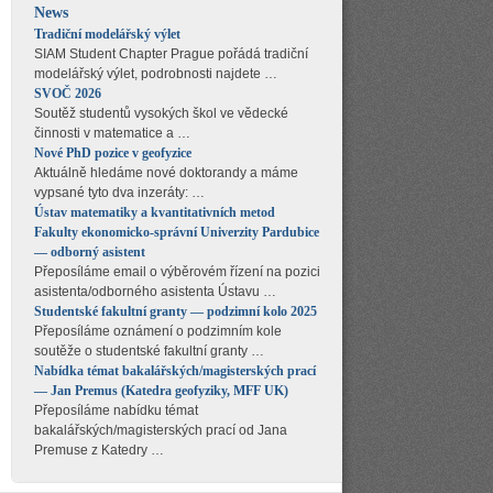
News
Tradiční modelářský výlet
SIAM Student Chapter Prague pořádá tradiční
modelářský výlet, podrobnosti najdete …
SVOČ 2026
Soutěž studentů vysokých škol ve vědecké
činnosti v matematice a …
Nové PhD pozice v geofyzice
Aktuálně hledáme nové doktorandy a máme
vypsané tyto dva inzeráty: …
Ústav matematiky a kvantitativních metod
Fakulty ekonomicko-správní Univerzity Pardubice
— odborný asistent
Přeposíláme email o výběrovém řízení na pozici
asistenta/odborného asistenta Ústavu …
Studentské fakultní granty — podzimní kolo 2025
Přeposíláme oznámení o podzimním kole
soutěže o studentské fakultní granty …
Nabídka témat bakalářských/magisterských prací
— Jan Premus (Katedra geofyziky, MFF UK)
Přeposíláme nabídku témat
bakalářských/magisterských prací od Jana
Premuse z Katedry …