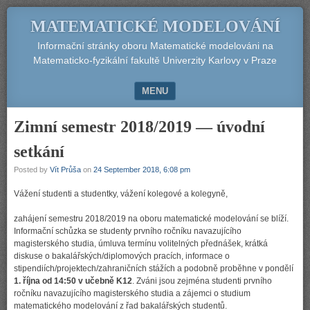
MATEMATICKÉ MODELOVÁNÍ
Informační stránky oboru Matematické modelováni na
Matematicko-fyzikální fakultě Univerzity Karlovy v Praze
MENU
SKIP TO CONTENT
Zimní semestr 2018/2019 — úvodní
setkání
Posted by
Vít Průša
on
24 September 2018, 6:08 pm
Vážení studenti a studentky, vážení kolegové a kolegyně,
zahájení semestru 2018/2019 na oboru matematické modelování se blíží.
Informační schůzka se studenty prvního ročníku navazujícího
magisterského studia, úmluva termínu volitelných přednášek, krátká
diskuse o bakalářských/diplomových pracích, informace o
stipendiích/projektech/zahraničních stážích a podobně proběhne v pondělí
1. října od 14:50 v učebně K12
. Zváni jsou zejména studenti prvního
ročníku navazujícího magisterského studia a zájemci o studium
matematického modelování z řad bakalářských studentů.