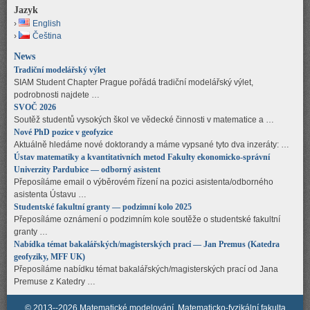
Jazyk
English
Čeština
News
Tradiční modelářský výlet
SIAM Student Chapter Prague pořádá tradiční modelářský výlet,
podrobnosti najdete …
SVOČ 2026
Soutěž studentů vysokých škol ve vědecké činnosti v matematice a …
Nové PhD pozice v geofyzice
Aktuálně hledáme nové doktorandy a máme vypsané tyto dva inzeráty: …
Ústav matematiky a kvantitativních metod Fakulty ekonomicko-správní
Univerzity Pardubice — odborný asistent
Přeposíláme email o výběrovém řízení na pozici asistenta/odborného
asistenta Ústavu …
Studentské fakultní granty — podzimní kolo 2025
Přeposíláme oznámení o podzimním kole soutěže o studentské fakultní
granty …
Nabídka témat bakalářských/magisterských prací — Jan Premus (Katedra
geofyziky, MFF UK)
Přeposíláme nabídku témat bakalářských/magisterských prací od Jana
Premuse z Katedry …
© 2013--2026 Matematické modelování, Matematicko-fyzikální fakulta