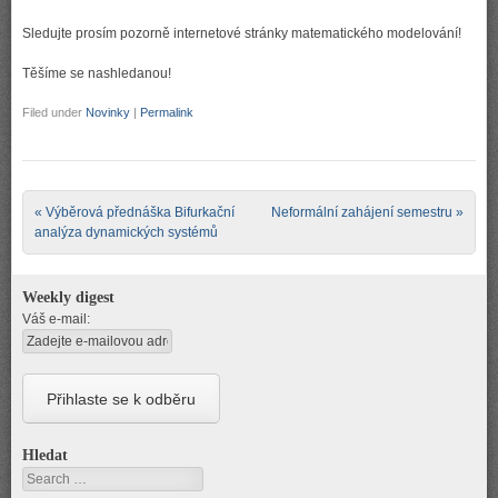
Sledujte prosím pozorně internetové stránky matematického modelování!
Těšíme se nashledanou!
Filed under
Novinky
|
Permalink
Post navigation
«
Výběrová přednáška Bifurkační
Neformální zahájení semestru
»
analýza dynamických systémů
Weekly digest
Váš e-mail:
Hledat
Search