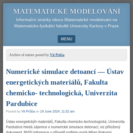
MATEMATICKÉ MODELOVÁNÍ
Informační stránky oboru Matematické modelováni na
Matematicko-fyzikální fakultě Univerzity Karlovy v Praze
MENU
SKIP TO CONTENT
Archive of entries posted by
Vít Průša
Numerické simulace detoancí — Ústav
energetických materiálů, Fakulta
chemicko- technologická, Univerzita
Pardubice
Posted by
Vít Průša
on
19 June 2024, 11:52 am
Ústav energetickýh materiálů, Fakulta chemicko-technologická, Univerzita
Pardubice hledá zájemce o numerické simulace detonací, viz přiložený
dokument. Bližší informace v případě potřeby podá Milan Pokorný