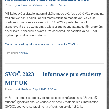
Posted by
Vít Průša
on
25 November 2023, 8:52 am
Milí kolegové a přátelé matematického modelování, srdečně Vás zveme na
tradiční Vánoční besídku oboru matematického modelování ve velice
předvánočním čase – ve středu 20. 12. 2022 v posluchárně K1
(Sokolovská 83) od 19 hodin. Můžete si zde pochutnat na guláši, drobném
občerstvení nebo vínu a svařáku za doprovodu vánočních koled. Rádi
bychom pozvali nejen studenty, …
Continue reading ‘Modelářská vánoční besídka 2023’ »
Filed under
Novinky
SVOČ 2023 — informace pro studenty
MFF UK
Posted by
Vít Průša
on
3 April 2023, 7:35 am
Vážení studenti a studentky, pokud se chcete zúčastnit soutěže Soutěže
studentů vysokých škol ve vědecké činnosti v matematice a informatice
(SVOČ), podívejte se prosíme na příslušnou fakultní stránku