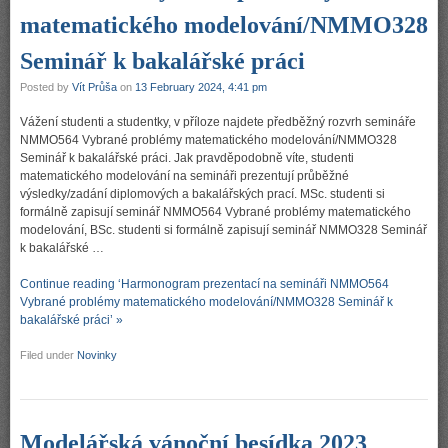
matematického modelování/NMMO328
Seminář k bakalářské práci
Posted by
Vít Průša
on
13 February 2024, 4:41 pm
Vážení studenti a studentky, v příloze najdete předběžný rozvrh semináře
NMMO564 Vybrané problémy matematického modelování/NMMO328
Seminář k bakalářské práci. Jak pravděpodobně víte, studenti
matematického modelování na semináři prezentují průběžné
výsledky/zadání diplomových a bakalářských prací. MSc. studenti si
formálně zapisují seminář NMMO564 Vybrané problémy matematického
modelování, BSc. studenti si formálně zapisují seminář NMMO328 Seminář
k bakalářské …
Continue reading ‘Harmonogram prezentací na semináři NMMO564
Vybrané problémy matematického modelování/NMMO328 Seminář k
bakalářské práci’ »
Filed under
Novinky
Modelářská vánoční besídka 2023