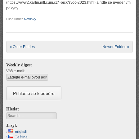
(https://www2.karlin.mff.cuni.cz/~pick/svoc-2023.html) a řiďte se uvedenými
pokyny.
Filed under
Novinky
Post navigation
« Older Entries
Newer Entries »
Weekly digest
Váš e-mail:
Hledat
Search
Jazyk
English
Čeština