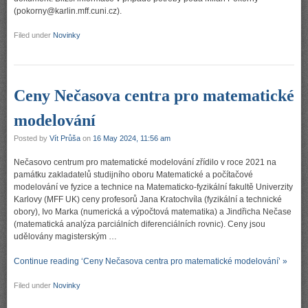
(pokorny@karlin.mff.cuni.cz).
Filed under
Novinky
Ceny Nečasova centra pro matematické
modelování
Posted by
Vít Průša
on
16 May 2024, 11:56 am
Nečasovo centrum pro matematické modelování zřídilo v roce 2021 na
památku zakladatelů studijního oboru Matematické a počítačové
modelování ve fyzice a technice na Matematicko-fyzikální fakultě Univerzity
Karlovy (MFF UK) ceny profesorů Jana Kratochvíla (fyzikální a technické
obory), Ivo Marka (numerická a výpočtová matematika) a Jindřicha Nečase
(matematická analýza parciálních diferenciálních rovnic). Ceny jsou
udělovány magisterským …
Continue reading ‘Ceny Nečasova centra pro matematické modelování’ »
Filed under
Novinky